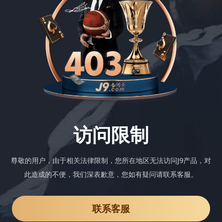
访问限制
尊敬的用户，由于相关法律限制，您所在地区无法访问J9产品，对
此造成的不便，我们深表歉意，您如有疑问请联系客服。
联系客服