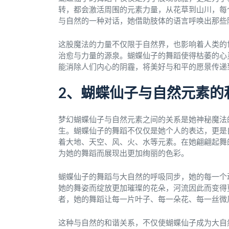
转，都会激活周围的元素力量，从花草到山川，每
与自然的一种对话，她借助肢体的语言呼唤出那些
这股魔法的力量不仅限于自然界，也影响着人类的
治愈与力量的源泉。蝴蝶仙子的舞蹈使得枯萎的心
能消除人们内心的阴霾，将美好与和平的愿景传递
2、蝴蝶仙子与自然元素的
梦幻蝴蝶仙子与自然元素之间的关系是她神秘魔法
生。蝴蝶仙子的舞蹈不仅仅是她个人的表达，更是
着大地、天空、风、火、水等元素。在她翩翩起舞
为她的舞蹈而展现出更加绚丽的色彩。
蝴蝶仙子的舞蹈与大自然的呼吸同步，她的每一个
她的舞姿而绽放更加璀璨的花朵，河流因此而变得
者，她的舞蹈让每一片叶子、每一朵花、每一丝微
这种与自然的和谐关系，不仅使蝴蝶仙子成为大自