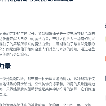
丽奇幻之旅的主题展开。梦幻蝴蝶仙子是一位充满神秘色彩的
仿佛能唤醒大自然中的魔法力量，带领人们进入一场奇幻的冒
蝶仙子的舞蹈所带来的魔法力量；二是蝴蝶仙子与自然元素的
义；四是蝴蝶仙子如何启发人们对美与奇迹的感知。通过这些
秘美丽与奇幻旅程。
力量
一次她翩翩起舞，都带着一种无法言喻的魔力。这种舞蹈不仅
当她轻盈的舞步踏出，空气仿佛变得柔和，四周的风也随着她
每一只蝴蝶翅膀的颤动都像是某种神秘符号的演绎，它们传递
魔法。
释放潜藏在她体内的神秘能量。她的每一个动作、每一次旋