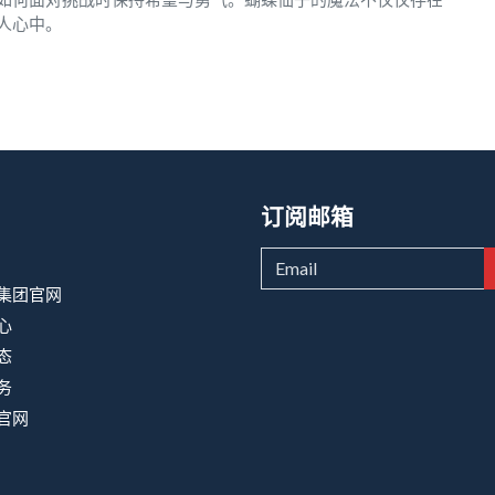
人心中。
订阅邮箱
9集团官网
心
态
务
9官网