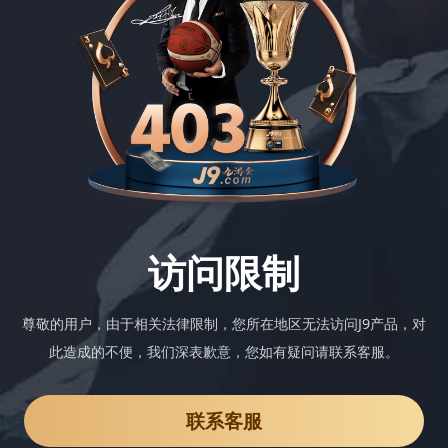
访问限制
尊敬的用户，由于相关法律限制，您所在地区无法访问J9产品，对
此造成的不便，我们深表歉意，您如有疑问请联系客服。
联系客服